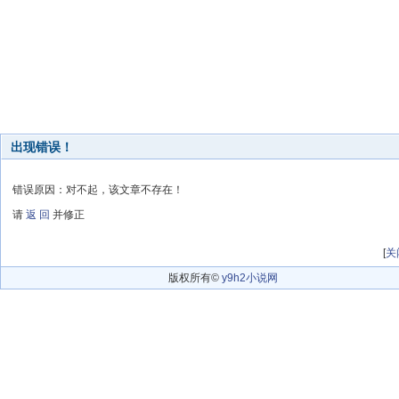
出现错误！
错误原因：对不起，该文章不存在！
请
返 回
并修正
[
关
版权所有©
y9h2小说网