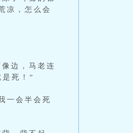
荒凉，怎么会
像边，马老连
是死！”
我一会半会死