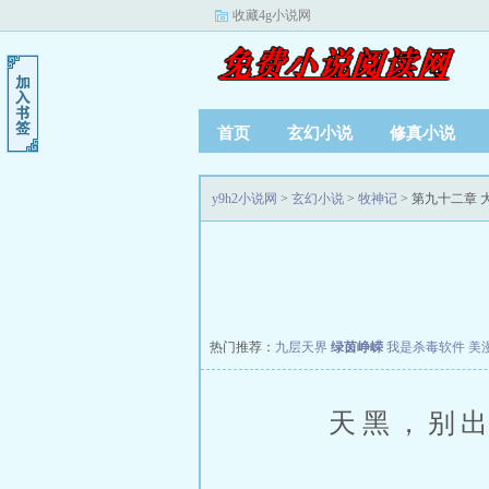
收藏4g小说网
首页
玄幻小说
修真小说
y9h2小说网
>
玄幻小说
>
牧神记
> 第九十二章
热门推荐：
九层天界
绿茵峥嵘
我是杀毒软件
美
天黑，别出