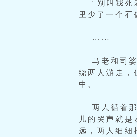
“别叫我死老
里少了一个石
……
马老和司婆婆
绕两人游走，
中。
两人循着那哭
儿的哭声就是
远，两人细细