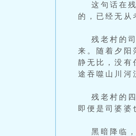
这句话在残
的，已经无从
残老村的司
来。随着夕阳
静无比，没有
途吞噬山川河
残老村的四个
即便是司婆婆
黑暗降临，四