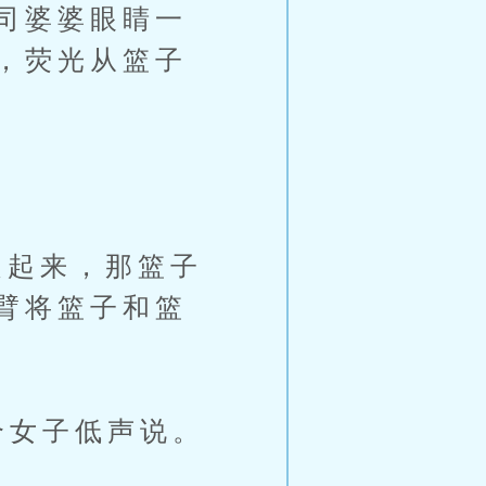
司婆婆眼睛一
，荧光从篮子
起来，那篮子
臂将篮子和篮
个女子低声说。