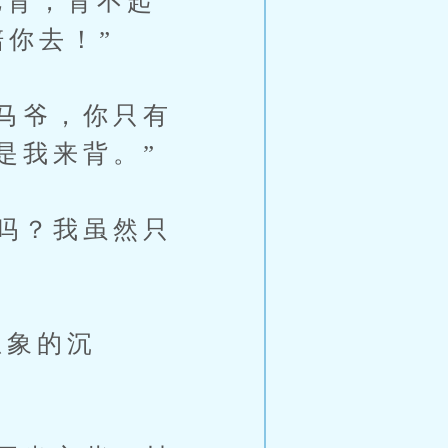
背，背不起
你去！”
马爷，你只有
是我来背。”
吗？我虽然只
想象的沉