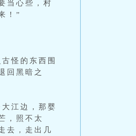
要当心些，村
来！”
古怪的东西围
退回黑暗之
大江边，那婴
芒，照不太
走去，走出几