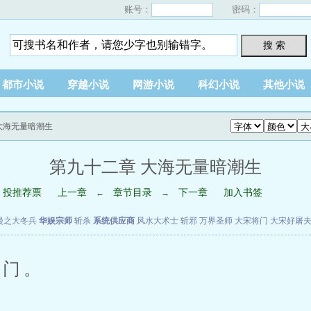
账号：
密码：
搜 索
都市小说
穿越小说
网游小说
科幻小说
其他小说
 大海无量暗潮生
第九十二章 大海无量暗潮生
投推荐票
上一章
章节目录
下一章
加入书签
←
→
漫之大冬兵
华娱宗师
斩杀
系统供应商
风水大术士
斩邪
万界圣师
大宋将门
大宋好屠
门。