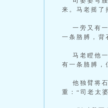
司婆婆弯腰
来。马老摇了
一旁又有一个
一条胳膊，背
马老瞪他一眼
有一条胳膊，
他独臂将石
重：“司老太