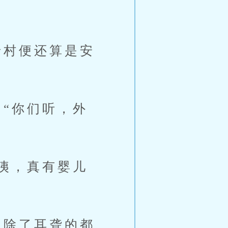
村便还算是安
“你们听，外
咦，真有婴儿
除了耳聋的都