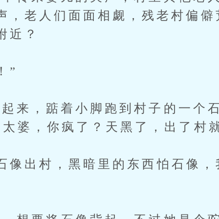
声，老人们面面相觑，残老村偏僻
附近？
！”
来，踮着小脚跑到村子的一个石
老太婆，你疯了？天黑了，出了村就
像出村，黑暗里的东西怕石像，