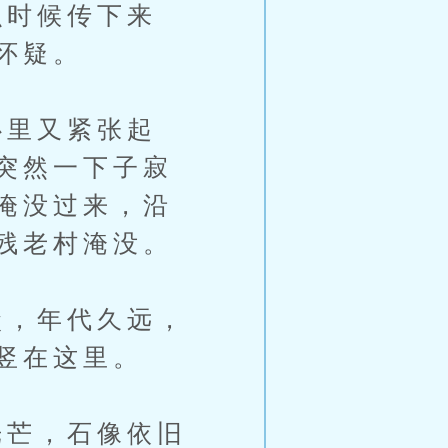
时候传下来
怀疑。
里又紧张起
突然一下子寂
淹没过来，沿
残老村淹没。
，年代久远，
竖在这里。
芒，石像依旧