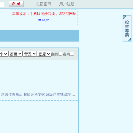
忘记密码
用户注册
温馨提示：手机版同步阅读，请访问网址
m.4g.re
翻页
夜间
夫
超级传奇商店
超级运动专家
超级浮空城
战争天堂
混元道纪
教练万岁
都市全能巨星