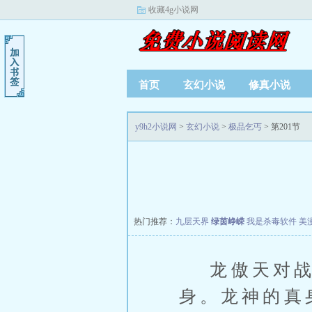
收藏4g小说网
首页
玄幻小说
修真小说
y9h2小说网
>
玄幻小说
>
极品乞丐
> 第201节
热门推荐：
九层天界
绿茵峥嵘
我是杀毒软件
美
龙傲天对战黑
身。龙神的真