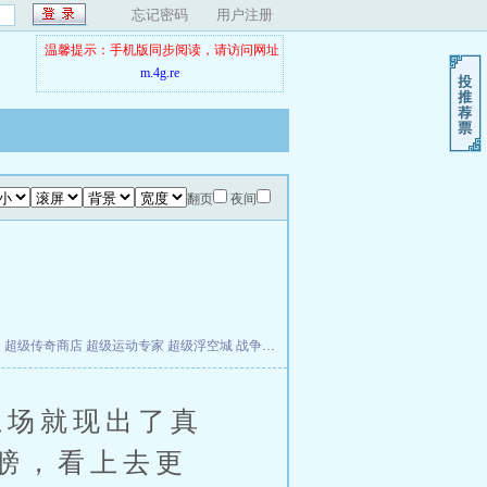
忘记密码
用户注册
温馨提示：手机版同步阅读，请访问网址
m.4g.re
翻页
夜间
夫
超级传奇商店
超级运动专家
超级浮空城
战争天堂
混元道纪
教练万岁
都市全能巨星
场就现出了真
膀，看上去更