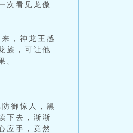
一次看见龙傲
来，神龙王感
龙族，可让他
果。
防御惊人，黑
续下去，渐渐
心应手，竟然