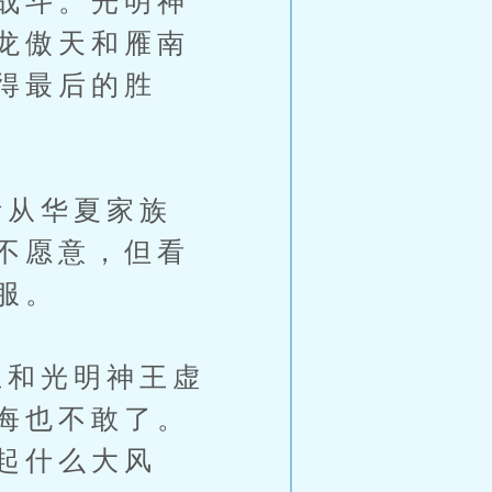
战斗。光明神
龙傲天和雁南
得最后的胜
从华夏家族
不愿意，但看
服。
和光明神王虚
悔也不敢了。
起什么大风