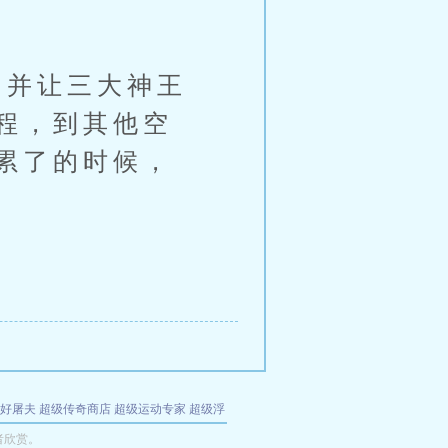
并让三大神王
程，到其他空
累了的时候，
好屠夫
超级传奇商店
超级运动专家
超级浮
的特工
我夺舍了魔皇
都市极品医仙
九天
酋
者欣赏。