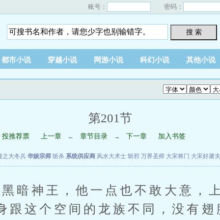
账号：
密码：
搜 索
都市小说
穿越小说
网游小说
科幻小说
其他小说
第201节
投推荐票
上一章
章节目录
下一章
加入书签
←
→
漫之大冬兵
华娱宗师
斩杀
系统供应商
风水大术士
斩邪
万界圣师
大宋将门
大宋好屠
暗神王，他一点也不敢大意，上
身跟这个空间的龙族不同，没有翅