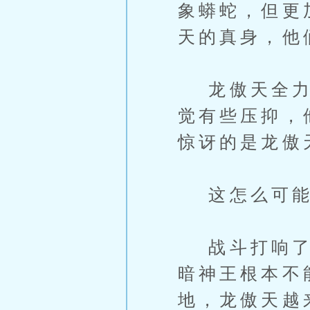
象蟒蛇，但更
天的真身，他
龙傲天全力运
觉有些压抑，
惊讶的是龙傲
这怎么可能
战斗打响了，
暗神王根本不
地，龙傲天越