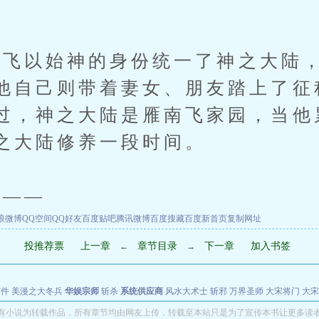
以始神的身份统一了神之大陆，
他自己则带着妻女、朋友踏上了征
过，神之大陆是雁南飞家园，当他
之大陆修养一段时间。
——
浪微博
QQ空间
QQ好友
百度贴吧
腾讯微博
百度搜藏
百度新首页
复制网址
投推荐票
上一章
章节目录
下一章
加入书签
←
→
软件
美漫之大冬兵
华娱宗师
斩杀
系统供应商
风水大术士
斩邪
万界圣师
大宋将门
大宋
能巨星
绝对交易
全职武神
位面复制大师
华娱特效大亨
原始大厨王
怪物聊天群
某美漫
有小说为转载作品，所有章节均由网友上传，转载至本站只是为了宣传本书让更多读