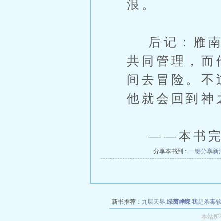
浪。
后记：雁南飞
共同管理，而
间去冒险。不
他就会回到神
——本书完
分享本书到：
一键分享
新
新书推荐：
九层天界
绿茵峥嵘
我是杀毒
空城
战争天堂
混元道纪
教练万岁
都市全
本站所